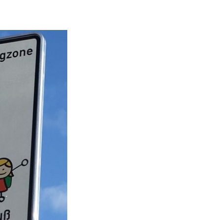
Elternhaltestel
Im Rahmen der Schulwegsicher
„Elternhaltestellen“ mit je
eingerichtet. Ziel dieser Elte
Abholverkehr direkt vor der Schu
wir fest, dass die haltenden 
Gefährdung für alle Schulkinder
nicht mehr deutlich einzuseh
Auch für uns Autofahrer stel
unübersichtlich dar.
Auf der Schulstraße sind 
gekennzeichnet. Die erste Hal
Einmündung der Birkenstraße. E
der Einmündung der Clem
Haltemöglichkeiten sind Mo-F
Eltern gegeben und werden dur
Von der Haltestelle aus könne