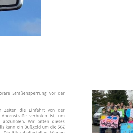
sicheren Wegen noch ca. 200 m
Chance, frische Luft und Bew
bekommen. Kinder, die z
Verkehrssicherheit hinzu un
Situationen im Verkehr zurecht 
oräre Straßensperrung vor der
n Zeiten die Einfahrt von der
 Ahornstraße verboten ist, um
 abzuholen. Wir bitten dieses
lls kann ein Bußgeld um die 50€
. Die Elternhaltestellen können