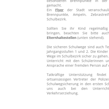
besonderen Brennpunkte in der
gemacht.
Ein
Flyer
der Stadt veranschaul
Brennpunkte, Ampeln, Zebrastre
Schulbezirk.
Sollten Sie ihr Kind regelmäß
bringen, beachten Sie bitte au
Elternhaltestellen
(unten stehend).
Die sicheren Schulwege sind auch Te
Jahrgangsstufen 1 und 2. Die Kinder
Wege im Schulbezirk sicher zu gehen
Unterricht mit den Schülerinnen u
Ansprache einer fremden Person au
Tatkräftige Unterstützung find
ortsansässigen Vertreter der Poliz
Schulwegsicherung in den ersten Sc
uns auch bei den Unterric
Verkehrserziehung.