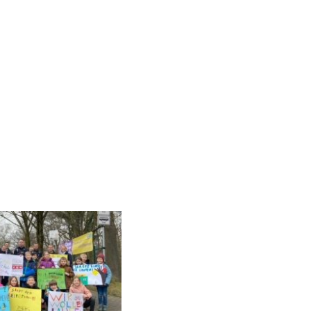
 zur Schule laufen und haben so die
egung vor Beginn des Unterrichts zu
ur Schule laufen, gewinnen an
d lernen, sich in überschaubaren
zu finden.